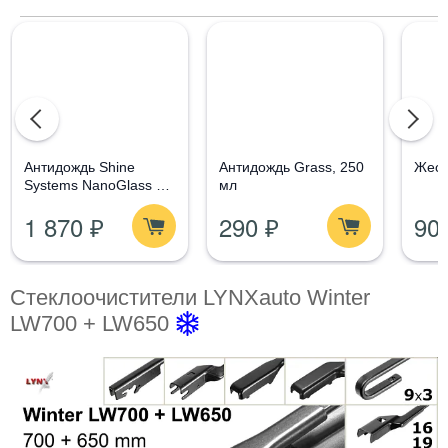
Aнтидождь Shine
Антидождь Grass, 250
Жест
Systems NanoGlass Kit
мл
- Набор по уходу за
1 870 ₽
290 ₽
90
стеклом
Стеклоочистители LYNXauto Winter
LW700 + LW650