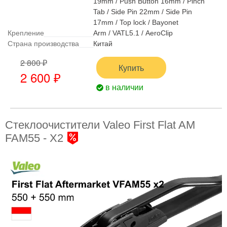
19mm / Push Button 16mm / Pinch
Tab / Side Pin 22mm / Side Pin
17mm / Top lock / Bayonet
Крепление
Arm / VATL5.1 / AeroClip
Страна производства
Китай
2 800 ₽
Купить
2 600 ₽
в наличии
Стеклоочистители Valeo First Flat AM
FAM55 - X2