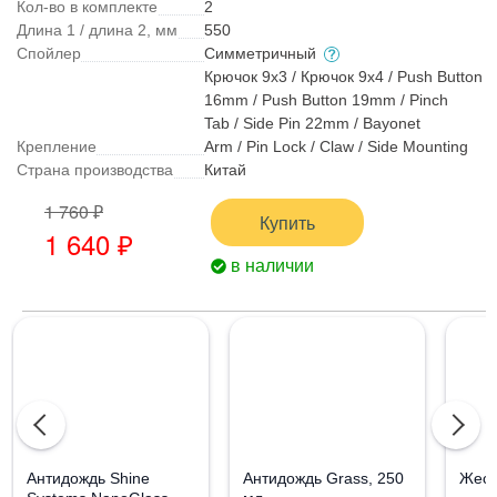
Кол-во в комплекте
2
Длина 1 / длина 2, мм
550
Спойлер
Симметричный
Крючок 9x3 / Крючок 9x4 / Push Button
16mm / Push Button 19mm / Pinch
Tab / Side Pin 22mm / Bayonet
Крепление
Arm / Pin Lock / Claw / Side Mounting
Страна производства
Китай
1 760 ₽
Купить
1 640 ₽
в наличии
Aнтидождь Shine
Антидождь Grass, 250
Жест