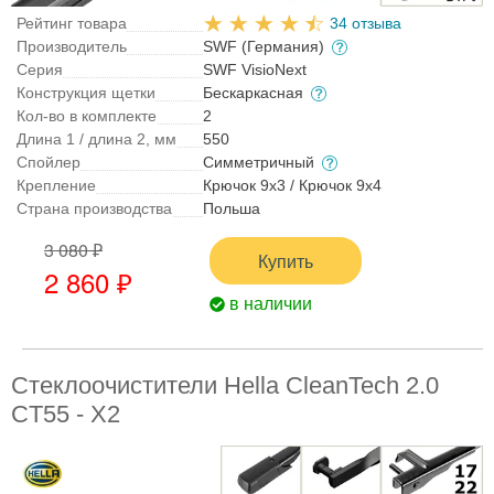
Рейтинг товара
34 отзыва
Производитель
SWF (Германия)
Серия
SWF VisioNext
Конструкция щетки
Бескаркасная
Кол-во в комплекте
2
Длина 1 / длина 2, мм
550
Спойлер
Симметричный
Крепление
Крючок 9x3 / Крючок 9x4
Страна производства
Польша
3 080 ₽
Купить
2 860 ₽
в наличии
Стеклоочистители Hella CleanTech 2.0
CT55 - X2