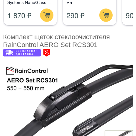
Systems NanoGlass Kit
мл
- Набор по уходу за
1 870 ₽
290 ₽
90
стеклом
Комплект щеток стеклоочистителя
RainControl AERO Set RCS301