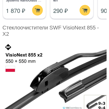
Systems NanoGlass Kit
мл
- Набор по уходу за
1 870 ₽
290 ₽
90
стеклом
Стеклоочистители SWF VisioNext 855 -
X2