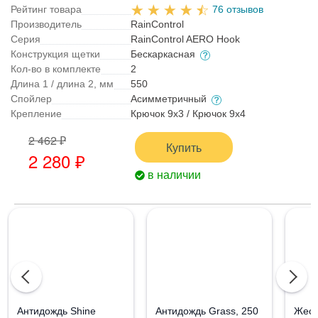
Рейтинг товара
76 отзывов
Производитель
RainControl
Серия
RainControl AERO Hook
Конструкция щетки
Бескаркасная
Кол-во в комплекте
2
Длина 1 / длина 2, мм
550
Спойлер
Асимметричный
Крепление
Крючок 9x3 / Крючок 9x4
2 462 ₽
Купить
2 280 ₽
в наличии
Aнтидождь Shine
Антидождь Grass, 250
Жест