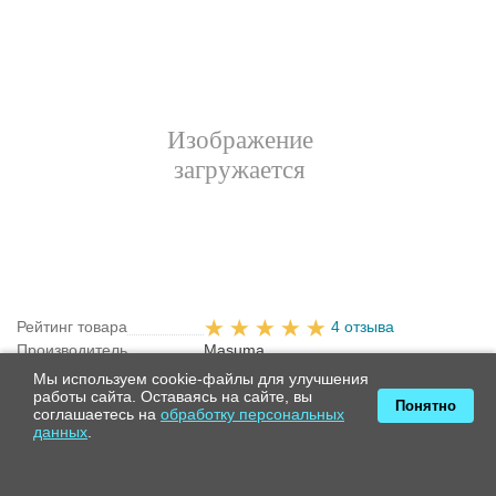
Рейтинг товара
4 отзыва
Производитель
Masuma
Серия
Masuma Hybrid
Мы используем cookie-файлы для улучшения
работы сайта. Оставаясь на сайте, вы
Конструкция щетки
Гибридная
Понятно
соглашаетесь на
обработку персональных
Кол-во в комплекте
2
данных
.
Длина 1 / длина 2, мм
550
Спойлер
Асимметричный
Крепление
Крючок 9x3