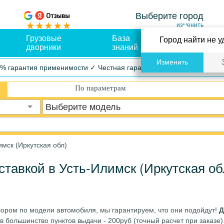
Выберите город
изменить
Грузовые
База
Оплата и
Город найти не у
дворники
знаний
доставка
Изменить
% гарантия применимости ✓ Честная гарантия ✓ Упрощенный воз
По параметрам
Выберите модель
имск (Иркутская обл)
ставкой в Усть-Илимск (Иркутская об
бором по модели автомобиля, мы гарантируем, что они подойдут!
Д
в большинство пунктов выдачи - 200руб (точный расчет при заказе)