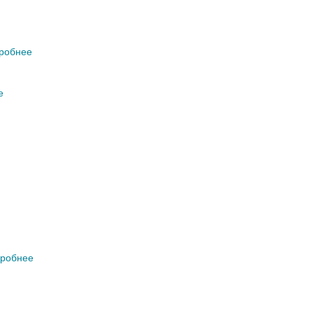
робнее
е
робнее