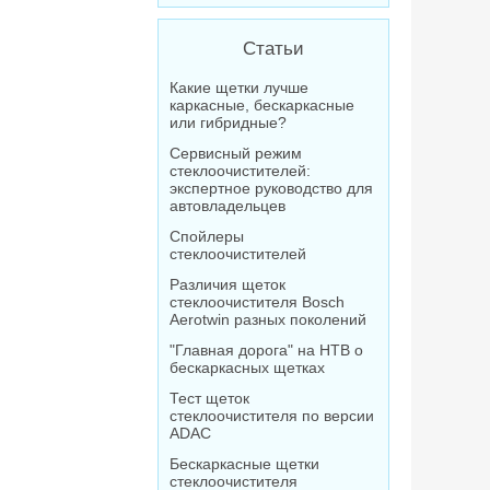
Статьи
Какие щетки лучше
каркасные, бескаркасные
или гибридные?
Сервисный режим
стеклоочистителей:
экспертное руководство для
автовладельцев
Спойлеры
стеклоочистителей
Различия щеток
стеклоочистителя Bosch
Aerotwin разных поколений
"Главная дорога" на НТВ о
бескаркасных щетках
Тест щеток
стеклоочистителя по версии
ADAC
Бескаркасные щетки
стеклоочистителя