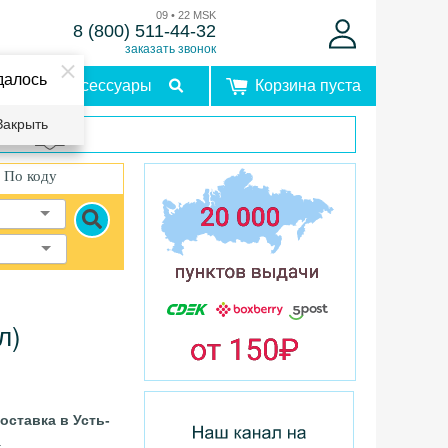
09 • 22 MSK
8 (800) 511-44-32
заказать звонок
далось
Аксессуары
Корзина пуста
Закрыть
врат
По коду
л)
оставка в Усть-
.