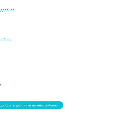
дробнее
робнее
е
одобрать дворники по автомобилю