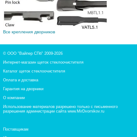
Все крепления дворников
© ООО "Вайпер СПб" 2009-2026
Интернет-магазин щеток стеклоочистителя
Каталог щеток стеклоочистителя
Оплата и доставка
Гарантия на дворники
О компании
Использование материалов разрешено только с письменного
разрешения администрации сайта www.MirDvornikov.ru
Поставщикам