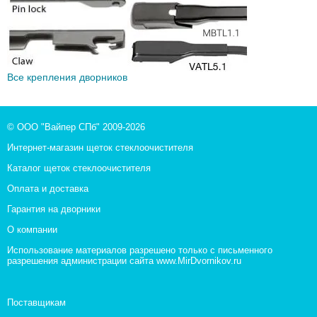
Все крепления дворников
© ООО "Вайпер СПб" 2009-2026
Интернет-магазин щеток стеклоочистителя
Каталог щеток стеклоочистителя
Оплата и доставка
Гарантия на дворники
О компании
Использование материалов разрешено только с письменного
разрешения администрации сайта www.MirDvornikov.ru
Поставщикам