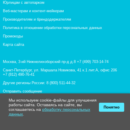
Юрлицам с автопарком
Веб-мастерам и контент-мейкерам
Производителям и брендодержателям
Политика в отношении обработки персональных данных
Промокоды
Карта сайта
Москва, 3-ий Нижнелихоборский пр-д д.8
+7 (499) 703-14-74
Санкт-Петербург, ул. Маршала Новикова, 41 к.1 лит.А, офис 206
+7 (812) 490-76-41
Другие регионы России:
8 (800) 511-44-32
Отправить сообщение
Все контакты
Мы используем cookie-файлы для улучшения
работы сайта. Оставаясь на сайте, вы
Понятно
соглашаетесь на
обработку персональных
данных
.