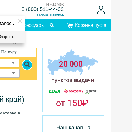
09 • 22 MSK
8 (800) 511-44-32
заказать звонок
далось
Аксессуары
Корзина пуста
Закрыть
врат
По коду
й край)
оставка в