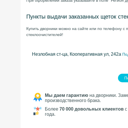
При оформлении заказа указывайте в поле "Регион д
Пункты выдачи заказанных щеток сте
Купить дворники можно на сайте или по телефону с п
стеклоочистителей!
Незлобная ст-ца, Кооперативная ул, 242а
По
П
Мы даем гарантию
на дворники. Зам
производственного брака.
Более
70 000 довольных клиентов
с
года.