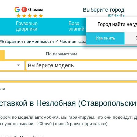
Выберите город
изменить
Грузовые
База
Оплата и
Город найти не у
дворники
знаний
доставка
Изменить
% гарантия применимости ✓ Честная гарантия ✓ Упрощенный воз
По параметрам
Выберите модель
ная
ставкой в Незлобная (Ставропольски
бором по модели автомобиля, мы гарантируем, что они подойдут!
Д
пунктов выдачи - 200руб (точный расчет при заказе).