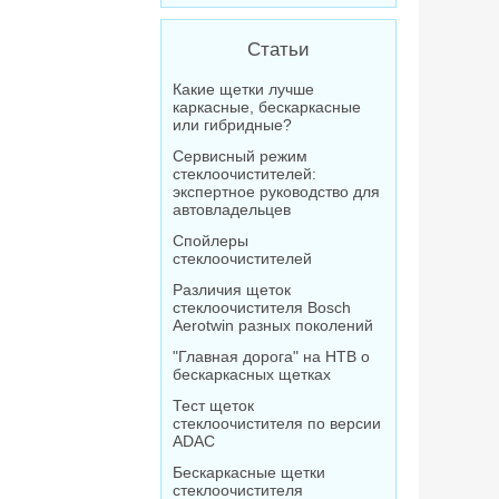
Статьи
Какие щетки лучше
каркасные, бескаркасные
или гибридные?
Сервисный режим
стеклоочистителей:
экспертное руководство для
автовладельцев
Спойлеры
стеклоочистителей
Различия щеток
стеклоочистителя Bosch
Aerotwin разных поколений
"Главная дорога" на НТВ о
бескаркасных щетках
Тест щеток
стеклоочистителя по версии
ADAC
Бескаркасные щетки
стеклоочистителя