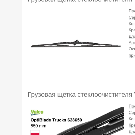
Пр
Се
Ко
Кр
Дл
Ар
Ос
пр
Грузовая щетка стеклоочистителя V
Пр
Се
Ко
Кр
Дл