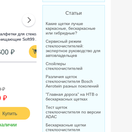
Статьи
Какие щетки лучше
каркасные, бескаркасные
или гибридные?
алфетки для стекол
Омыватель стекол
Очистител
чищающие Soft99
концентрат Лавр
абразивны
Сервисный режим
lass Cleaning Wipes,
Orange Антимуха, 120
Compound
стеклоочистителей:
600 ₽
210 ₽
1 520
0 шт
мл
экспертное руководство для
автовладельцев
Спойлеры
стеклоочистителей
Различия щеток
стеклоочистителя Bosch
Aerotwin разных поколений
0 ₽
"Главная дорога" на НТВ о
 ₽
бескаркасных щетках
Тест щеток
стеклоочистителя по версии
Купить
ADAC
наличии
Бескаркасные щетки
стеклоочистителя