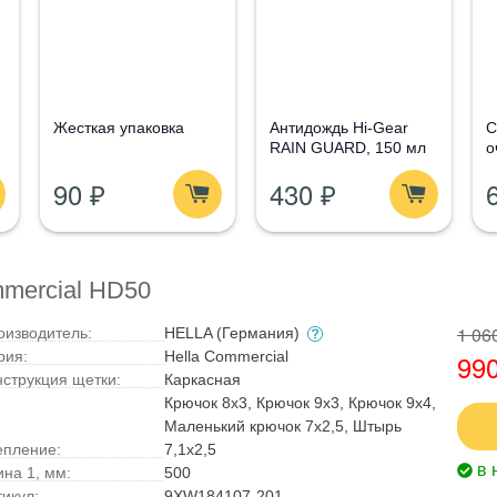
Жесткая упаковка
Антидождь Hi-Gear
С
RAIN GUARD, 150 мл
о
G
90 ₽
430 ₽
1
mmercial HD50
1 06
оизводитель:
HELLA (Германия)
рия:
Hella Commercial
990
нструкция щетки:
Каркасная
Крючок 8x3, Крючок 9x3, Крючок 9x4,
Маленький крючок 7x2,5, Штырь
епление:
7,1x2,5
в 
ина 1, мм:
500
тикул:
9XW184107-201