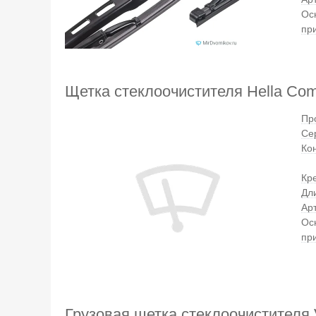
Ос
пр
Щетка стеклоочистителя Hella Co
Пр
Се
Ко
Кр
Дл
Ар
Ос
пр
Грузовая щетка стеклоочистителя V