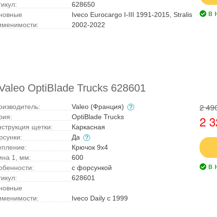
тикул:
628650
в 
новные
Iveco Eurocargo I-III 1991-2015, Stralis
именимости:
2002-2022
aleo OptiBlade Trucks 628601
2 49
оизводитель:
Valeo (Франция)
рия:
OptiBlade Trucks
2 3
нструкция щетки:
Каркасная
рсунки:
Да
епление:
Крючок 9x4
ина 1, мм:
600
в 
обенности:
с форсункой
тикул:
628601
новные
именимости:
Iveco Daily с 1999