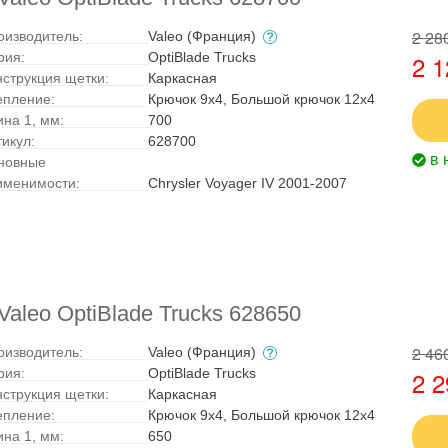
2 28
оизводитель:
Valeo (Франция)
рия:
OptiBlade Trucks
2 1
нструкция щетки:
Каркасная
епление:
Крючок 9x4, Большой крючок 12x4
ина 1, мм:
700
тикул:
628700
в 
новные
именимости:
Chrysler Voyager IV 2001-2007
aleo OptiBlade Trucks 628650
2 46
оизводитель:
Valeo (Франция)
рия:
OptiBlade Trucks
2 2
нструкция щетки:
Каркасная
епление:
Крючок 9x4, Большой крючок 12x4
ина 1, мм:
650