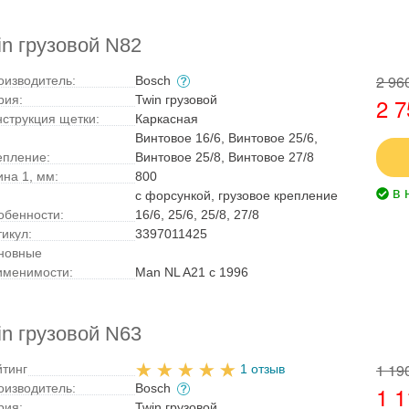
n грузовой N82
2 96
оизводитель:
Bosch
рия:
Twin грузовой
2 7
нструкция щетки:
Каркасная
Винтовое 16/6, Винтовое 25/6,
епление:
Винтовое 25/8, Винтовое 27/8
ина 1, мм:
800
в 
с форсункой, грузовое крепление
обенности:
16/6, 25/6, 25/8, 27/8
тикул:
3397011425
новные
именимости:
Man NL A21 с 1996
n грузовой N63
1 19
йтинг
1 отзыв
оизводитель:
Bosch
1 1
рия:
Twin грузовой