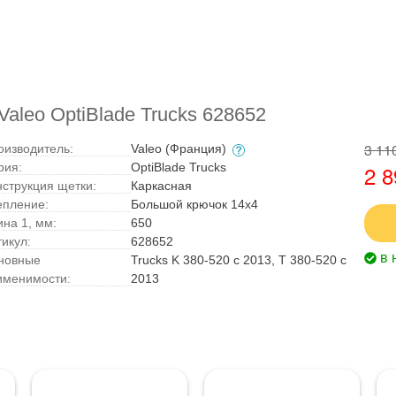
aleo OptiBlade Trucks 628652
3 11
оизводитель:
Valeo (Франция)
рия:
OptiBlade Trucks
2 8
нструкция щетки:
Каркасная
епление:
Большой крючок 14x4
ина 1, мм:
650
тикул:
628652
в 
новные
Trucks K 380-520 с 2013, T 380-520 с
именимости:
2013