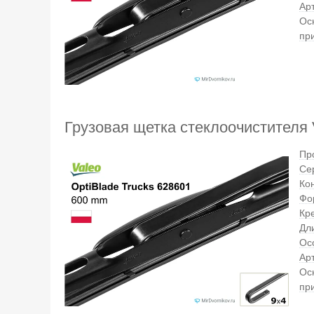
Ар
Ос
пр
Грузовая щетка стеклоочистителя V
Пр
Се
Ко
Фо
Кр
Дл
Ос
Ар
Ос
пр