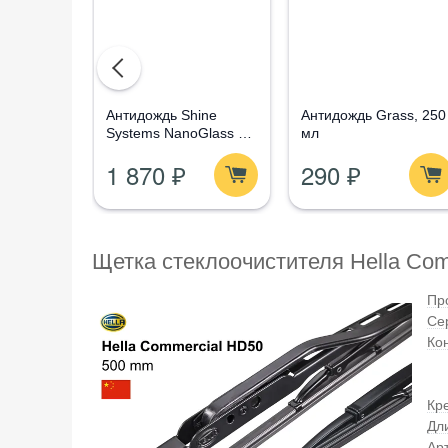
Aнтидождь Shine
Антидождь Grass, 250
Systems NanoGlass Kit
мл
- Набор по уходу за
1 870 ₽
290 ₽
стеклом
Щетка стеклоочистителя Hella Co
Пр
Се
Ко
Кр
Дл
Ар