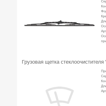
Се
Ко
Фо
Кр
Дл
Ос
Ар
Ос
пр
Грузовая щетка стеклоочистителя V
Пр
Се
Ко
Дл
Ар