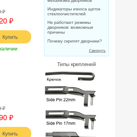
механизма дворников
Индикаторы износа щеток
0 ₽
стеклоочистителей
20 ₽
Не работают режимы
дворников: возможные
причины
Купить
Почему скрипят дворники?
наличии
Свернуть
Типы креплений
0 ₽
90 ₽
Купить