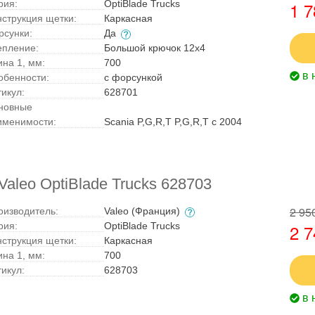
рия:
OptiBlade Trucks
1 7
нструкция щетки:
Каркасная
рсунки:
Да
епление:
Большой крючок 12x4
ина 1, мм:
700
в 
обенности:
с форсункой
тикул:
628701
новные
именимости:
Scania P,G,R,T P,G,R,T с 2004
aleo OptiBlade Trucks 628703
2 95
оизводитель:
Valeo (Франция)
рия:
OptiBlade Trucks
2 7
нструкция щетки:
Каркасная
ина 1, мм:
700
тикул:
628703
в 