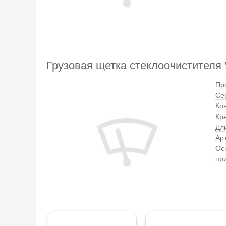
Грузовая щетка стеклоочистителя V
Пр
Се
Ко
Кр
Дл
Ар
Ос
пр