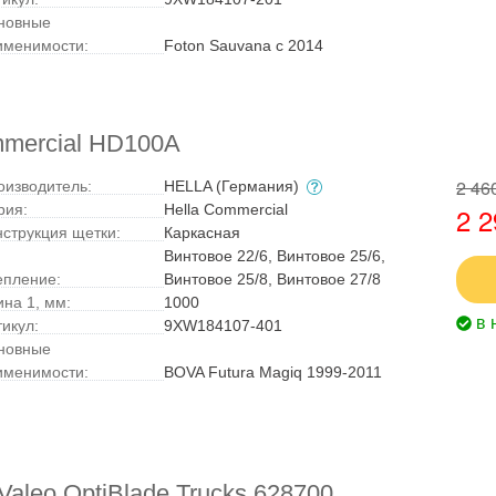
новные
именимости:
Foton Sauvana с 2014
mmercial HD100A
2 46
оизводитель:
HELLA (Германия)
рия:
Hella Commercial
2 2
нструкция щетки:
Каркасная
Винтовое 22/6, Винтовое 25/6,
епление:
Винтовое 25/8, Винтовое 27/8
ина 1, мм:
1000
в 
тикул:
9XW184107-401
новные
именимости:
BOVA Futura Magiq 1999-2011
aleo OptiBlade Trucks 628700