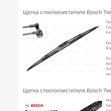
Щетка стеклоочистителя Bosch Twi
Пр
Се
Ко
Кр
Дл
Ос
Ар
Ос
пр
Щетка стеклоочистителя Bosch Twi
Ре
Пр
Се